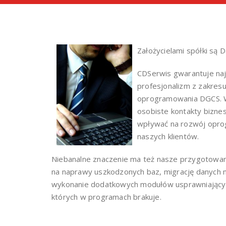
Założycielami spółki są 
CDSerwis gwarantuje na
profesjonalizm z zakresu
oprogramowania DGCS. Wi
osobiste kontakty bizne
wpływać na rozwój opro
naszych klientów.
Niebanalne znaczenie ma też nasze przygotowan
na naprawy uszkodzonych baz, migrację danych
wykonanie dodatkowych modułów usprawniającyc
których w programach brakuje.