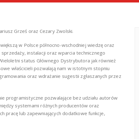
Dariusz Grześ oraz Cezary Zwolski.
jwiększą w Polsce północno-wschodniej wiedzę oraz
 sprzedaży, instalacji oraz wparcia technicznego
eloletni status Głównego Dystrybutora jak również
sowe właścicieli pozwalają nam w istotnym stopniu
gramowania oraz wdrażanie sugestii zgłaszanych przez
ie programistyczne pozwalające bez udziału autorów
 między systemami różnych producentów oraz
h pracę lub zapewniających dodatkowe funkcje,