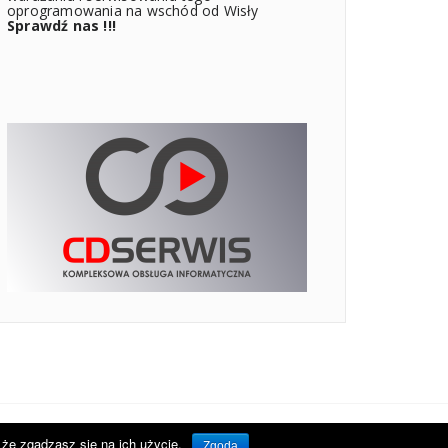
oprogramowania na wschód od Wisły
Sprawdź nas !!!
że zgadzasz się na ich użycie.
Zgoda