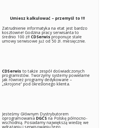
Umiesz kalkulować – przemyśl to !!!
Zatrudnienie informatyka na etat jest bardzo
kosztowne! Godzina pracy serwisanta to
średnio 100 zł!
CDSerwis
proponuje stałe
umowy serwisowe już od 50 zł. miesięcznie.
CDSerwis
to także zespół doświadczonych
programistów. Tworzymy systemy powielarne
jak również programy dedykowane –
„skrojone” pod określonego klienta.
Jesteśmy Głównym Dystrybutorem
oprogramowania
DGCS
na Polskę północno-
wschodnią. Posiadamy największą wiedzę we
wdrażaniu i serwisowaniu tego