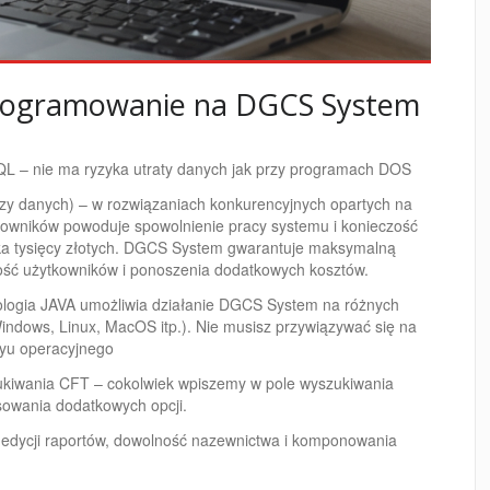
programowanie na DGCS System
L – nie ma ryzyka utraty danych jak przy programach DOS
bazy danych) – w rozwiązaniach konkurencyjnych opartych na
kowników powoduje spowolnienie pracy systemu i konieczość
ka tysięcy złotych. DGCS System gwarantuje maksymalną
ość użytkowników i ponoszenia dodatkowych kosztów.
logia JAVA umożliwia działanie DGCS System na różnych
ndows, Linux, MacOS itp.). Nie musisz przywiązywać się na
myu operacyjnego
ukiwania CFT – cokolwiek wpiszemy w pole wyszukiwania
sowania dodatkowych opcji.
i edycji raportów, dowolność nazewnictwa i komponowania