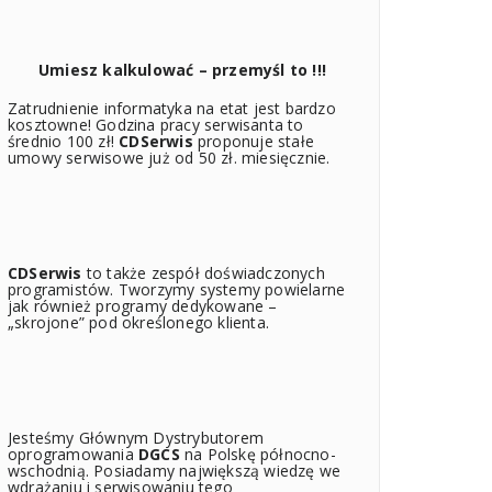
Umiesz kalkulować – przemyśl to !!!
Zatrudnienie informatyka na etat jest bardzo
kosztowne! Godzina pracy serwisanta to
średnio 100 zł!
CDSerwis
proponuje stałe
umowy serwisowe już od 50 zł. miesięcznie.
CDSerwis
to także zespół doświadczonych
programistów. Tworzymy systemy powielarne
jak również programy dedykowane –
„skrojone” pod określonego klienta.
Jesteśmy Głównym Dystrybutorem
oprogramowania
DGCS
na Polskę północno-
wschodnią. Posiadamy największą wiedzę we
wdrażaniu i serwisowaniu tego