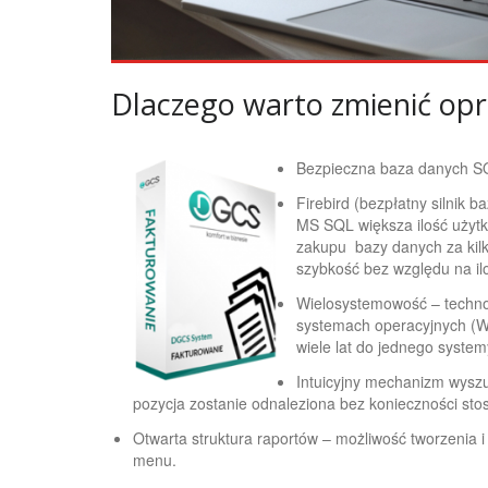
Dlaczego warto zmienić o
Bezpieczna baza danych SQ
Firebird (bezpłatny silnik 
MS SQL większa ilość użyt
zakupu bazy danych za kil
szybkość bez względu na il
Wielosystemowość – techno
systemach operacyjnych (Wi
wiele lat do jednego syste
Intuicyjny mechanizm wysz
pozycja zostanie odnaleziona bez konieczności sto
Otwarta struktura raportów – możliwość tworzenia 
menu.