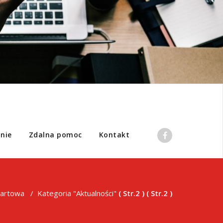
nie
Zdalna pomoc
Kontakt
tartowa
/
Kategoria "Aktualności"
( Str.2 ) ( Str.2 )